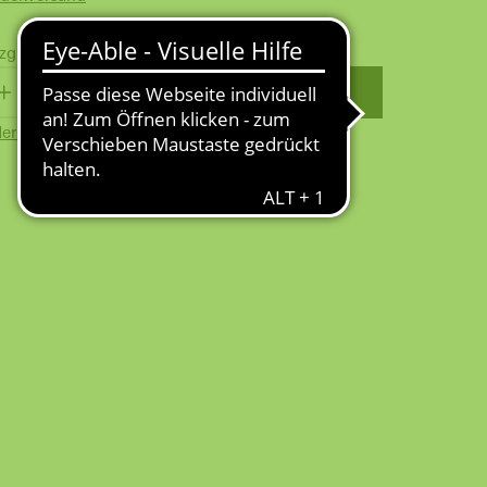
zgl.
Versandkosten
WARENKORB
erkzettel