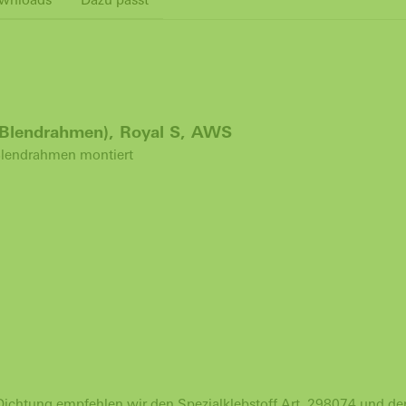
 (Blendrahmen), Royal S, AWS
 Blendrahmen montiert
ichtung empfehlen wir den Spezialklebstoff Art. 298074 und den 