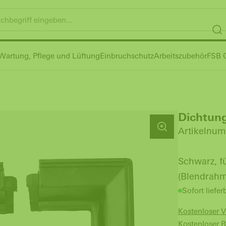
Wartung, Pflege und Lüftung
Einbruchschutz
Arbeitszubehör
FSB G
Dichtun
Artikelnum
Schwarz, f
(Blendrahm
Sofort liefer
Kostenloser 
Kostenloser 