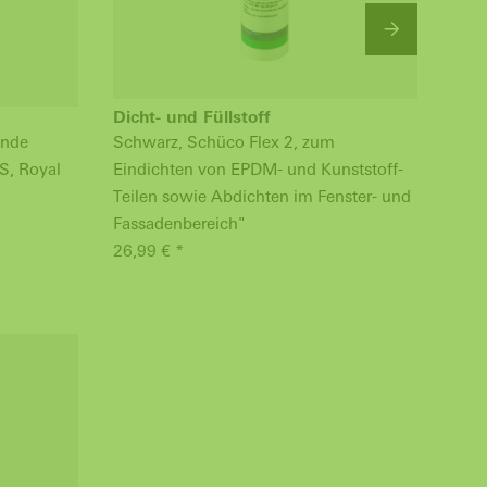
Dicht- und Füllstoff
Ans
ende
Schwarz, Schüco Flex 2, zum
Schw
S, Royal
Eindichten von EPDM- und Kunststoff-
Fens
Teilen sowie Abdichten im Fenster- und
Verb
Fassadenbereich"
S, R
26,99 € *
47,9