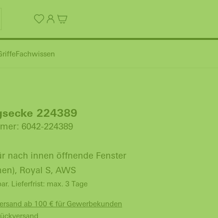
riffe
Fachwissen
gsecke 224389
mer: 6042-224389
ür nach innen öffnende Fenster
en), Royal S, AWS
bar. Lieferfrist: max. 3 Tage
Versand ab 100 € für Gewerbekunden
Rückversand