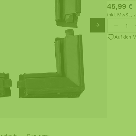
45,99
€
inkl. MwSt., z
Auf den M
wnloads
Dazu passt