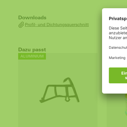
Downloads
Profil- und Dichtungsquerschnitt
Dazu passt
ALUMINIUM
ALUMINI