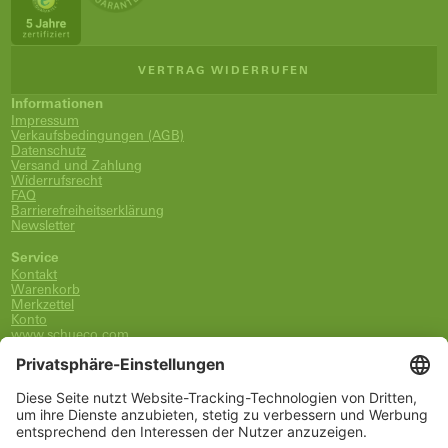
VERTRAG WIDERRUFEN
Informationen
Impressum
Verkaufsbedingungen (AGB)
Datenschutz
Versand und Zahlung
Widerrufsrecht
FAQ
Barrierefreiheitserklärung
Newsletter
Service
Kontakt
Warenkorb
Merkzettel
Konto
www.schueco.com
shop@schueco.com
0800-400-4007
kostenlos aus dem dt. Festnetz
Unsere Marken
Alle Marken