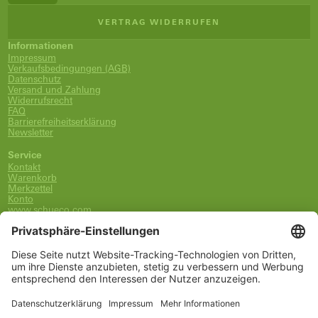
VERTRAG WIDERRUFEN
Informationen
Impressum
Verkaufsbedingungen (AGB)
Datenschutz
Versand und Zahlung
Widerrufsrecht
FAQ
Barrierefreiheitserklärung
Newsletter
Service
Kontakt
Warenkorb
Merkzettel
Konto
www.schueco.com
shop@schueco.com
0800-400-4007
kostenlos aus dem dt. Festnetz
Unsere Marken
Alle Marken
Franz Schneider Brakel GmbH + Co KG
Schüco International KG
Schüco Polymer Technologies