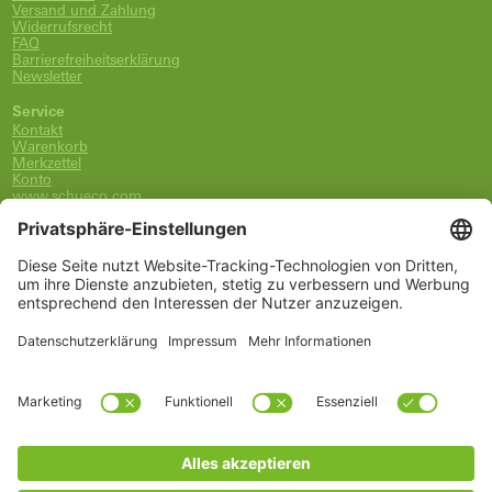
Versand und Zahlung
Widerrufsrecht
FAQ
Barrierefreiheitserklärung
Newsletter
Service
Kontakt
Warenkorb
Merkzettel
Konto
www.schueco.com
shop@schueco.com
0800-400-4007
kostenlos aus dem dt. Festnetz
Unsere Marken
Alle Marken
Franz Schneider Brakel GmbH + Co KG
Schüco International KG
Schüco Polymer Technologies
Schüco Stahlsysteme Jansen
Kategorien
Ersatzteile
Griffe
Wartung, Pflege und Lüftung
Einbruchschutz