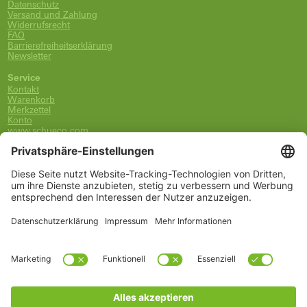
Datenschutz
Versand und Zahlung
Widerrufsrecht
FAQ
Barrierefreiheitserklärung
Newsletter
Service
Kontakt
Warenkorb
Merkzettel
Konto
www.schueco.com
shop@schueco.com
0800-400-4007
kostenlos aus dem dt. Festnetz
Unsere Marken
Alle Marken
Franz Schneider Brakel GmbH + Co KG
Schüco International KG
Schüco Polymer Technologies
Schüco Stahlsysteme Jansen
Kategorien
Ersatzteile
Griffe
Wartung, Pflege und Lüftung
Einbruchschutz