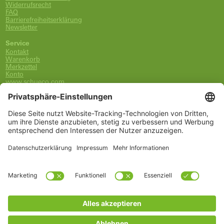
Widerrufsrecht
FAQ
Barrierefreiheitserklärung
Newsletter
Service
Kontakt
Warenkorb
Merkzettel
Konto
www.schueco.com
shop@schueco.com
0800-400-4007
kostenlos aus dem dt. Festnetz
Unsere Marken
Alle Marken
Franz Schneider Brakel GmbH + Co KG
Schüco International KG
Schüco Polymer Technologies
Schüco Stahlsysteme Jansen
Kategorien
Ersatzteile
Griffe
Wartung, Pflege und Lüftung
Einbruchschutz
FSB Griffe